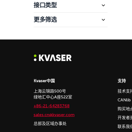
接口类型
更多筛选
Kvaser中国
支持
上海云锦路500号
技术支
绿地汇中心A座522室
CANli
+86-21-64283768
购买地
sales.cn@kvaser.com
开发者
总部及区域办事处
联系我