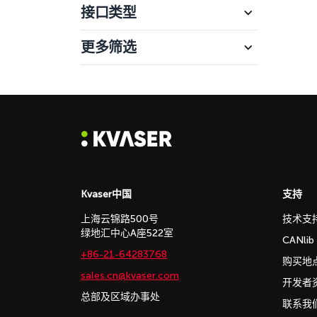
接口类型
更多筛选
Kvaser中国
支持
上海云锦路500号
技术支
绿地汇中心A座522室
CANli
+86-21-64283768
购买地
sales.cn@kvaser.com
开发者
总部及区域办事处
联系我