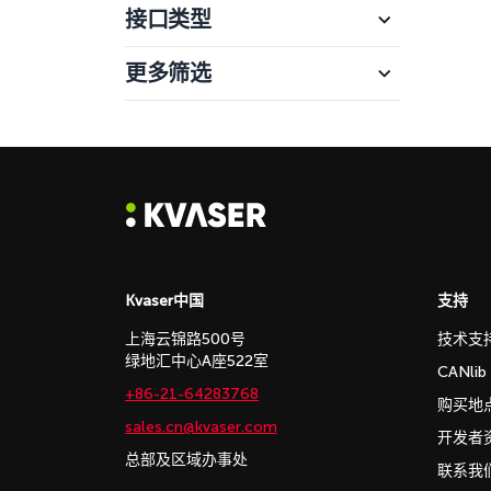
接口类型
更多筛选
Kvaser中国
支持
上海云锦路500号
技术支
绿地汇中心A座522室
CANli
+86-21-64283768
购买地
sales.cn@kvaser.com
开发者
总部及区域办事处
联系我