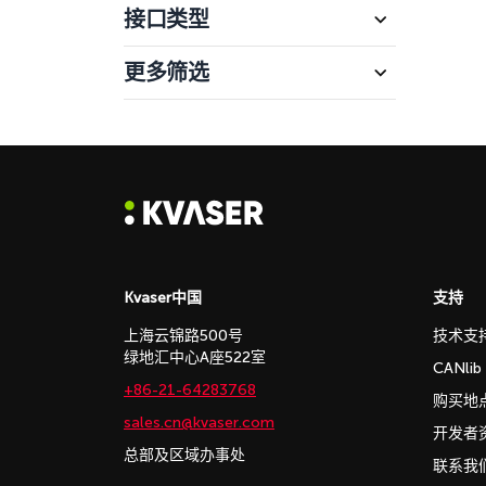
接口类型
更多筛选
Kvaser中国
支持
上海云锦路500号
技术支
绿地汇中心A座522室
CANli
+86-21-64283768
购买地
sales.cn@kvaser.com
开发者
总部及区域办事处
联系我