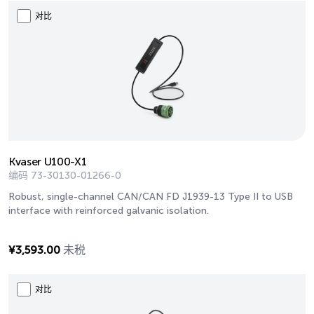
对比
Kvaser U100-X1
编码
73-30130-01266-0
Robust, single-channel CAN/CAN FD J1939-13 Type II to USB
interface with reinforced galvanic isolation.
¥
3,593.00
未税
对比