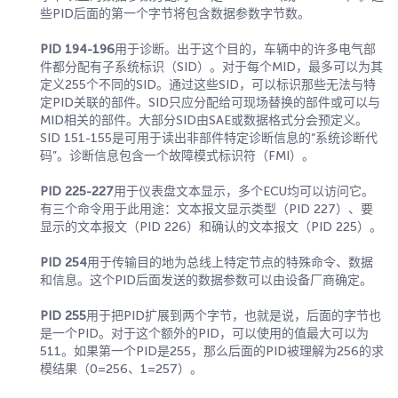
些PID后面的第一个字节将包含数据参数字节数。
PID 194-196
用于诊断。出于这个目的，车辆中的许多电气部
件都分配有子系统标识（SID）。对于每个MID，最多可以为其
定义255个不同的SID。通过这些SID，可以标识那些无法与特
定PID关联的部件。SID只应分配给可现场替换的部件或可以与
MID相关的部件。大部分SID由SAE或数据格式分会预定义。
SID 151-155是可用于读出非部件特定诊断信息的“系统诊断代
码”。诊断信息包含一个故障模式标识符（FMI）。
PID 225-227
用于仪表盘文本显示，多个ECU均可以访问它。
有三个命令用于此用途：文本报文显示类型（PID 227）、要
显示的文本报文（PID 226）和确认的文本报文（PID 225）。
PID 254
用于传输目的地为总线上特定节点的特殊命令、数据
和信息。这个PID后面发送的数据参数可以由设备厂商确定。
PID 255
用于把PID扩展到两个字节，也就是说，后面的字节也
是一个PID。对于这个额外的PID，可以使用的值最大可以为
511。如果第一个PID是255，那么后面的PID被理解为256的求
模结果（0=256、1=257）。