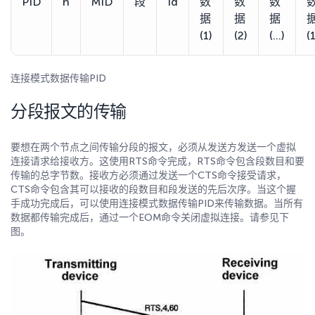
PID
n
MID
段
Id
数
数
数
据
据
据
(1)
(2)
(…)
(
连接模式数据传输PID
分段报文的传输
要想在两个节点之间传输分段的报文，必须从发送方发送一个虚拟
连接请求给接收方。这使用RTS命令完成，RTS命令包含段数目和要
传输的总字节数。接收方必须通过发送一个CTS命令接受请求，
CTS命令包含其可以接收的段数目和段发送的先后次序。当这个握
手成功完成后，可以使用连接模式数据传输PID来传输数据。当所有
数据都传输完成后，通过一个EOM命令关闭虚拟连接。请参见下
图。