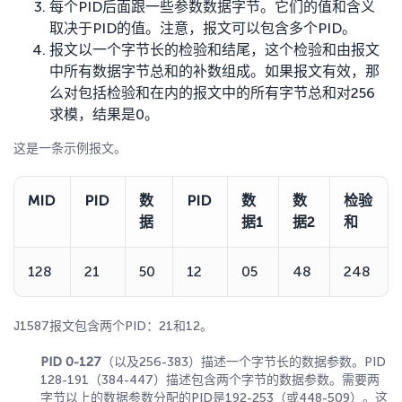
每个PID后面跟一些参数数据字节。它们的值和含义
取决于PID的值。注意，报文可以包含多个PID。
报文以一个字节长的检验和结尾，这个检验和由报文
中所有数据字节总和的补数组成。如果报文有效，那
么对包括检验和在内的报文中的所有字节总和对256
求模，结果是0。
这是一条示例报文。
MID
PID
数
PID
数
数
检验
据
据1
据2
和
128
21
50
12
05
48
248
J1587报文包含两个PID：21和12。
PID 0-127
（以及256-383）描述一个字节长的数据参数。PID
128-191（384-447）描述包含两个字节的数据参数。需要两
字节以上的数据参数分配的PID是192-253（或448-509）。这