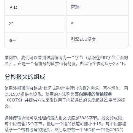
数据
PID
a
21
引擎ECU温度
a—
本例中，我们可以看到温度编码为一个字节（紧跟在PID字节后面的
21）。它是一个有符号的值并带有刻度，所以每个位对应于2.5 °F。
分段报文的组成
使用外部通信链路从“封闭式系统”中读出信息的需求一直在增加。因
此J1587提供本设备。使用的方法称为
面向连接的传输服务
（COTS）
并提供方法来发送用于内部通信的长度超过21字节的报
文。
这种传输协议可以处理的最大报文长度是3825字节。报文分成段，
每个段包含15个字节。最后一个段的长度可能小于15。每个段都被
赋予一个带有段号的报头，然后以带有一个MID和一个特殊PID的