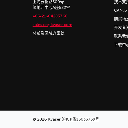
上海云锦路500号
技术支
绿地汇中心A座522室
CANli
+86-21-64283768
购买地
sales.cn@kvaser.com
开发者
总部及区域办事处
联系我
下载中
© 2026 Kvaser
沪ICP备15033759号