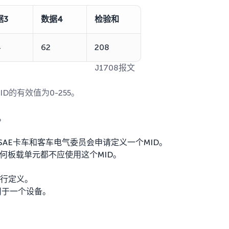
据3
数据4
检验和
4
62
208
J1708报文
D的有效值为0-255。
。
向SAE卡车和客车电气委员会申请定义一个MID。
任何板载单元都不应使用这个MID。
。
中进行定义。
用于一个设备。