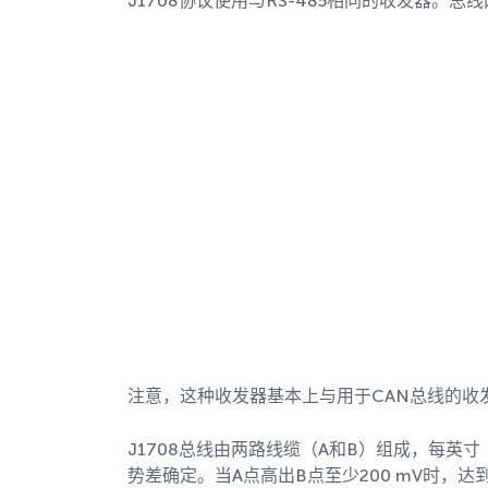
J1708协议使用与RS-485相同的收发器。总
注意，这种收发器基本上与用于CAN总线的收
J1708总线由两路线缆（A和B）组成，每英寸
势差确定。当A点高出B点至少200 mV时，达