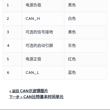
1
电源负极
黑色
2
CAN_H
白色
3
可选的信号接地
黄色
4
可选的启动引脚
灰色
5
电源正极
红色
6
CAN_L
蓝色
CAN示波镜图片
< 返回
CAN比特基本时间单元
下一步 >