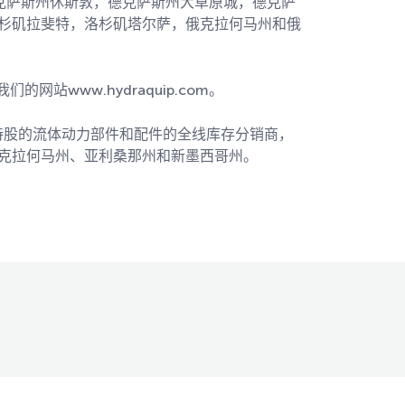
克萨斯州休斯敦，德克萨斯州大草原城，德克萨
杉矶拉斐特，洛杉矶塔尔萨，俄克拉何马州和俄
的网站www.hydraquip.com。
100％员工持股的流体动力部件和配件的全线库存分销商，
克拉何马州、亚利桑那州和新墨西哥州。