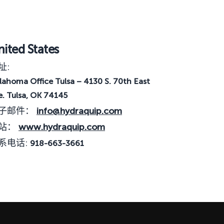
ited States
址:
lahoma Office Tulsa – 4130 S. 70th East
e. Tulsa, OK 74145
子邮件：
info@hydraquip.com
站：
www.hydraquip.com
系电话:
918-663-3661