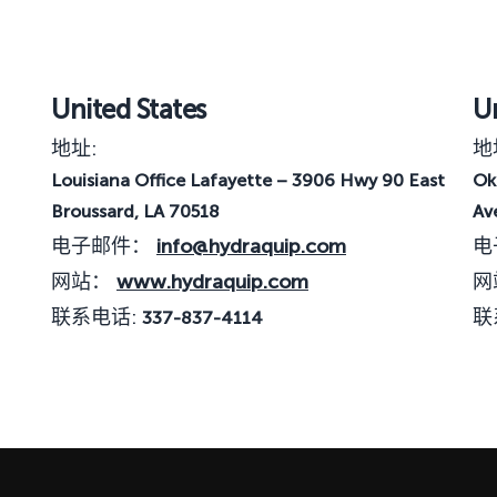
United States
Un
地址:
地
Louisiana Office Lafayette – 3906 Hwy 90 East
Ok
Broussard, LA 70518
Av
电子邮件：
info@hydraquip.com
电
网站：
www.hydraquip.com
网
联系电话:
联
337-837-4114