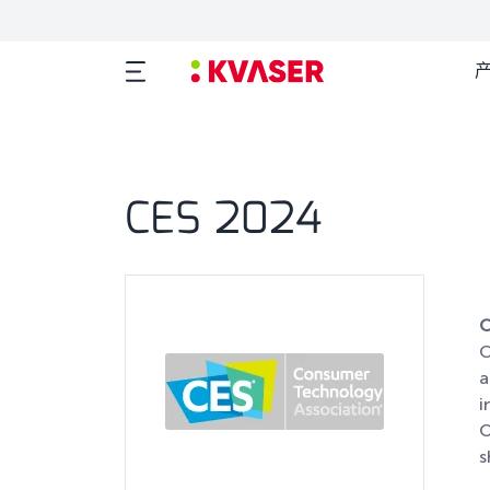
CES 2024
C
C
a
i
O
s