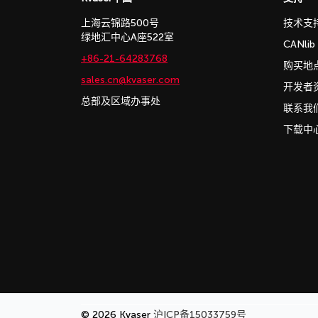
上海云锦路500号
技术支
绿地汇中心A座522室
CANli
+86-21-64283768
购买地
sales.cn@kvaser.com
开发者
总部及区域办事处
联系我
下载中
© 2026 Kvaser
沪ICP备15033759号