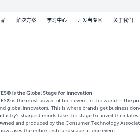
产品
解决方案
学习中心
开发者专区
关于我们
ES® Is the Global Stage for Innovation
ES® is the most powerful tech event in the world — the pr
nd global innovators. This is where brands get business do
ndustry’s sharpest minds take the stage to unveil their late
wned and produced by the Consumer Technology Associatio
howcases the entire tech landscape at one event.