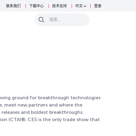
联系我们
下载中心
技术支持
中文
登录
0
oving ground for breakthrough technologies
ne, meet new partners and where the
st releases and boldest breakthroughs.
n (CTA)®, CES is the only trade show that