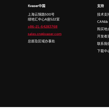
Kvaser中国
支持
上海云锦路500号
技术支
绿地汇中心A座522室
CANli
+86-21-64283768
购买地
sales.cn@kvaser.com
开发者
总部及区域办事处
联系我
下载中