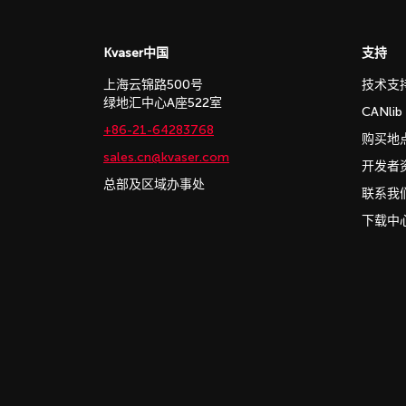
Kvaser中国
支持
上海云锦路500号
技术支
绿地汇中心A座522室
CANli
+86-21-64283768
购买地
sales.cn@kvaser.com
开发者
总部及区域办事处
联系我
下载中