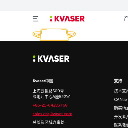
Kvaser中国
支持
上海云锦路500号
技术支
绿地汇中心A座522室
CANli
+86-21-64283768
购买地
sales.cn@kvaser.com
开发者
总部及区域办事处
联系我