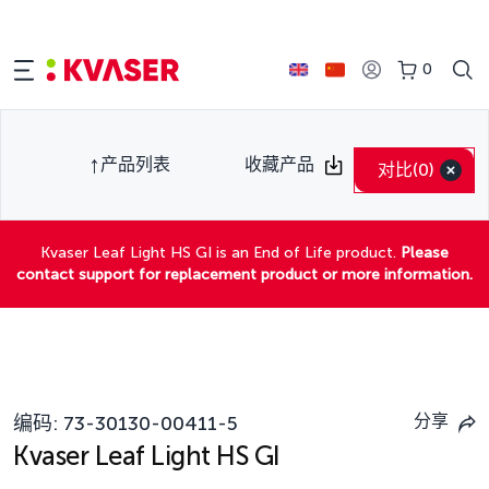
0
产品列表
收藏产品
对比
(0)
Kvaser Leaf Light HS GI is an End of Life product.
Please
contact support for replacement product or more information.
分享
编码:
73-30130-00411-5
Kvaser Leaf Light HS GI