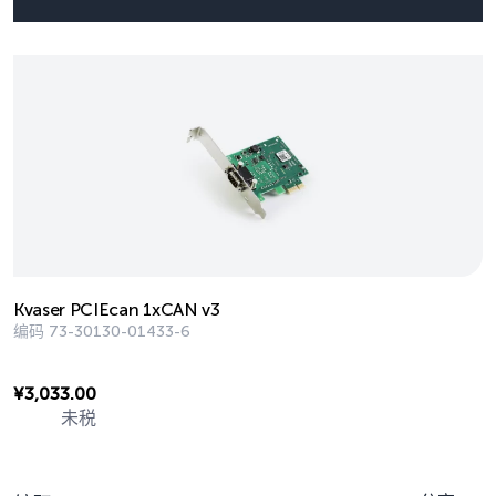
Kvaser PCIEcan 1xCAN v3
编码
73-30130-01433-6
¥
3,033.00
未税