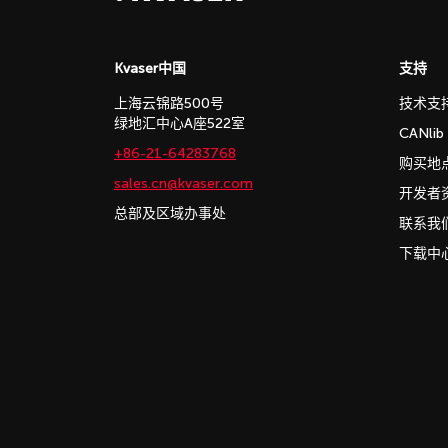
Kvaser中国
支持
上海云锦路500号
技术支
绿地汇中心A座522室
CANli
+86-21-64283768
购买地
sales.cn@kvaser.com
开发者
总部及区域办事处
联系我
下载中