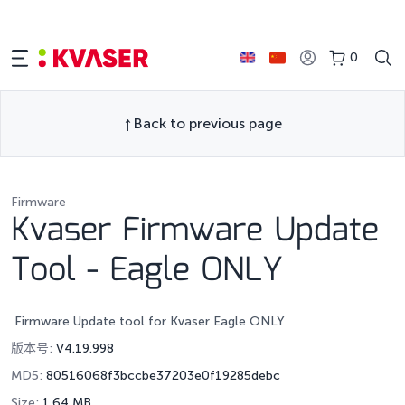
0
Back to previous page
Firmware
Kvaser Firmware Update
Tool - Eagle ONLY
Firmware Update tool for Kvaser Eagle ONLY
版本号:
V4.19.998
MD5:
80516068f3bccbe37203e0f19285debc
Size:
1.64 MB