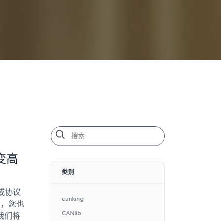
变高
类别
或协议
canking
者，您也
CANlib
我们将