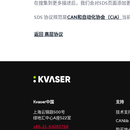
在搜集到更多描述后，我们会对SDS页面添加
SDS 协议规范是
CAN和自动化协会（CiA）
当
返回
高层协议
Kvaser中国
支持
上海云锦路500号
技术支
绿地汇中心A座522室
CANli
+86-21-64283768
购买地