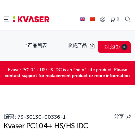
0
产品列表
收藏产品
对比
(0)
Kvaser PC104+ HS/HS IDC is an End of Life product.
Please
contact support for replacement product or more information.
分享
编码:
73-30130-00336-1
Kvaser PC104+ HS/HS IDC