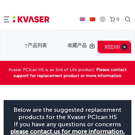
0
产品列表
收藏产品
对比
(0)
Kvaser PCIcan HS is an End of Life product.
Please contact
support for replacement product or more information.
Below are the suggested replacement
products for the Kvaser PCIcan HS
If you have any questions or concerns
please contact us for more information.