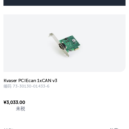
Kvaser PCIEcan 1xCAN v3
编码
73-30130-01433-6
¥
3,033.00
未税