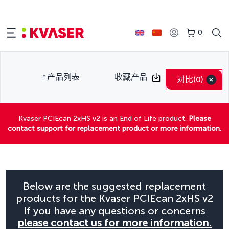
0
产品列表
收藏产品
对比
(0)
Kvaser PCIEcan 2xHS v2 is an End of Life product.
Please
contact support for replacement product or more information.
Below are the suggested replacement
products for the Kvaser PCIEcan 2xHS v2
If you have any questions or concerns
please contact us for more information.