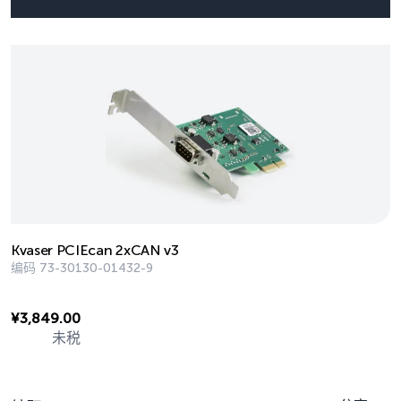
Kvaser PCIEcan 2xCAN v3
编码
73-30130-01432-9
¥
3,849.00
未税