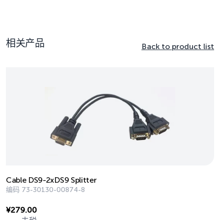
相关产品
Back to product list
Cable DS9-2xDS9 Splitter
编码
73-30130-00874-8
¥
279.00