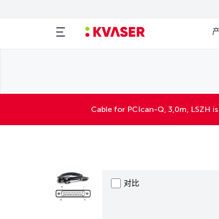
Cable for PCIcan-Q, 3,0m, LSZH is
对比