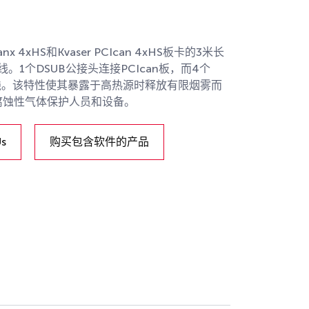
nx 4xHS和Kvaser PCIcan 4xHS板卡的3米长
。1个DSUB公接头连接PCIcan板，而4个
总线。该特性使其暴露于高热源时释放有限烟雾而
腐蚀性气体保护人员和设备。
Us
购买包含软件的产品