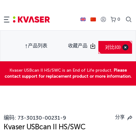
0
产品列表
收藏产品
对比
(0)
Kvaser USBcan II HS/SWC is an End of Life product.
Please
contact support for replacement product or more information.
分享
编码:
73-30130-00231-9
Kvaser USBcan II HS/SWC