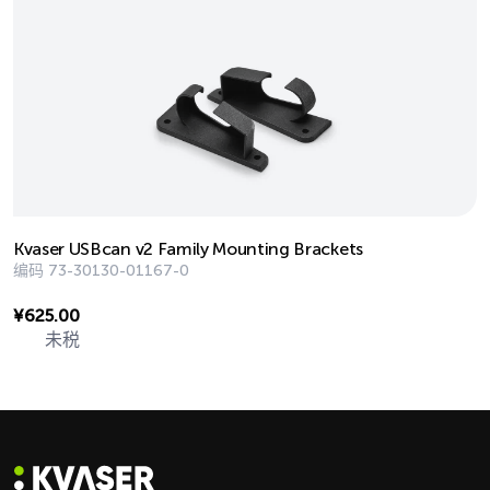
Kvaser USBcan v2 Family Mounting Brackets
编码
73-30130-01167-0
¥
625.00
未税