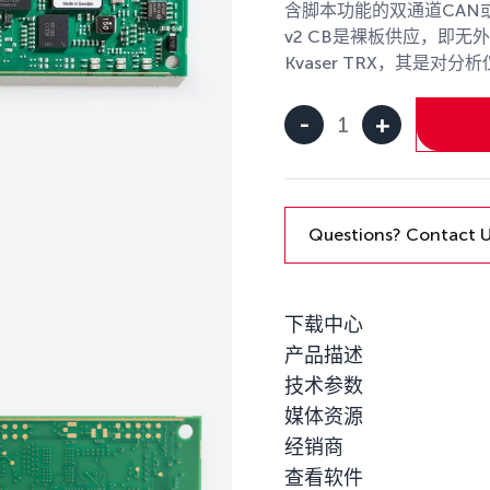
含脚本功能的双通道CAN或CA
v2 CB是裸板供应，即
Kvaser TRX，其是
-
+
Kvaser
USBcan
Pro
2xHS
v2
Questions? Contact 
CB
数
量
下载中心
产品描述
技术参数
媒体资源
经销商
查看软件