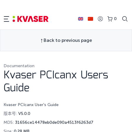
0
Back to previous page
Documentation
Kvaser PCIcanx Users
Guide
Kvaser PCIcanx User's Guide
版本号:
V5.0.0
MD5:
31656ce14478eb0de090a4513f6263d7
Size:
0.28 MB