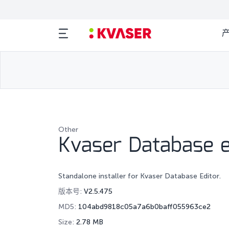
Other
Kvaser Database e
Standalone installer for Kvaser Database Editor.
版本号:
V2.5.475
MD5:
104abd9818c05a7a6b0baff055963ce2
Size:
2.78 MB