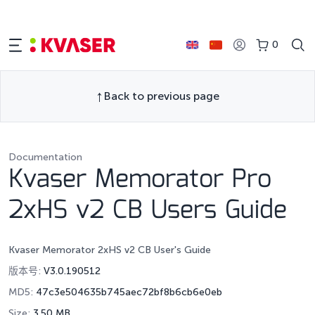
0
Back to previous page
Documentation
Kvaser Memorator Pro
2xHS v2 CB Users Guide
Kvaser Memorator 2xHS v2 CB User's Guide
版本号:
V3.0.190512
MD5:
47c3e504635b745aec72bf8b6cb6e0eb
Size:
3.50 MB