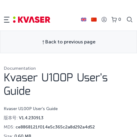
0
Back to previous page
Documentation
Kvaser U100P User's
Guide
Kvaser U100P User's Guide
版本号:
V1.4.230913
MD5:
ce8868121f014e5c365c2a8d292a4d52
Size:
0.60 MB