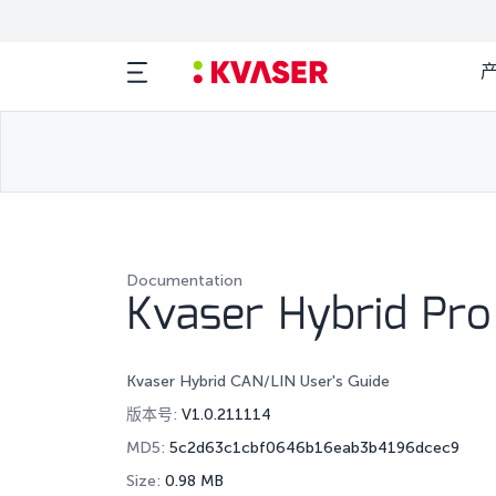
Documentation
Kvaser Hybrid Pro
Kvaser Hybrid CAN/LIN User's Guide
版本号:
V1.0.211114
MD5:
5c2d63c1cbf0646b16eab3b4196dcec9
Size:
0.98 MB