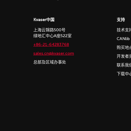
Kvaser中国
支持
上海云锦路500号
技术支
绿地汇中心A座522室
CANli
+86-21-64283768
购买地
sales.cn@kvaser.com
开发者
总部及区域办事处
联系我
下载中