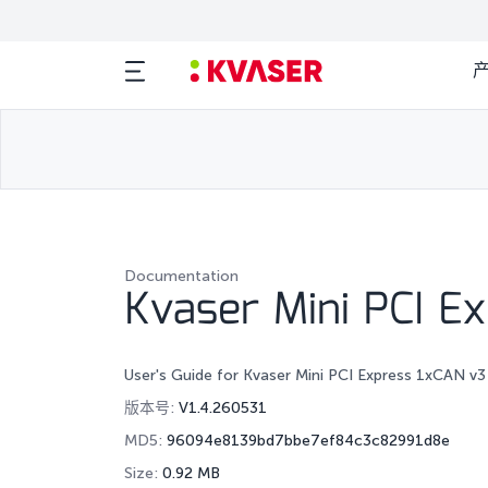
Documentation
Kvaser Mini PCI E
User's Guide for Kvaser Mini PCI Express 1xCAN v3
版本号:
V1.4.260531
MD5:
96094e8139bd7bbe7ef84c3c82991d8e
Size:
0.92 MB