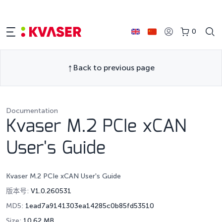
0
Back to previous page
Documentation
Kvaser M.2 PCIe xCAN
User's Guide
Kvaser M.2 PCIe xCAN User's Guide
版本号:
V1.0.260531
MD5:
1ead7a9141303ea14285c0b85fd53510
Size:
10.62 MB