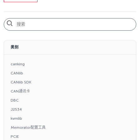
类别
canking
CANlib
CANlib SDK
CAN通讯卡
DBC
J2534
kvmlib
Memorator配置工具
PCIE