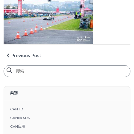
Previous Post
类别
CAN FD
CANlib SDK
CAN应用