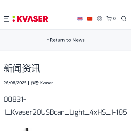
0
Return to News
新闻资讯
26/08/2025
作者 Kvaser
00831-
1_Kvaser20USBcan_Light_4xHS_1-185