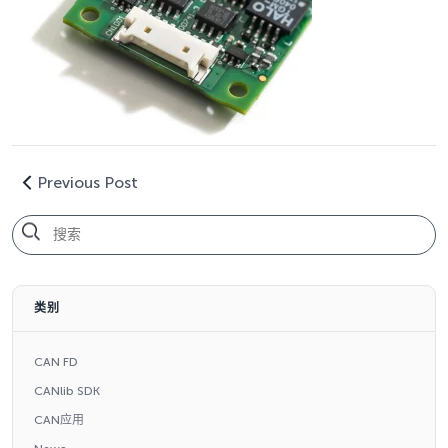
Previous Post
类别
CAN FD
CANlib SDK
CAN应用