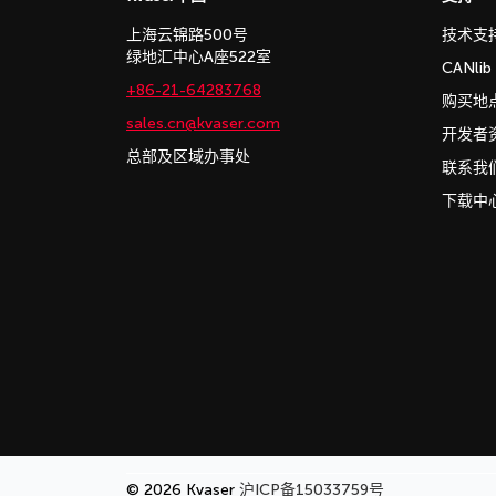
上海云锦路500号
技术支
绿地汇中心A座522室
CANli
+86-21-64283768
购买地
sales.cn@kvaser.com
开发者
总部及区域办事处
联系我
下载中
© 2026 Kvaser
沪ICP备15033759号