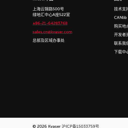
上海云锦路500号
技术支
绿地汇中心A座522室
CANli
+86-21-64283768
购买地
sales.cn@kvaser.com
开发者
总部及区域办事处
联系我
下载中
© 2026 Kvaser
沪ICP备15033759号