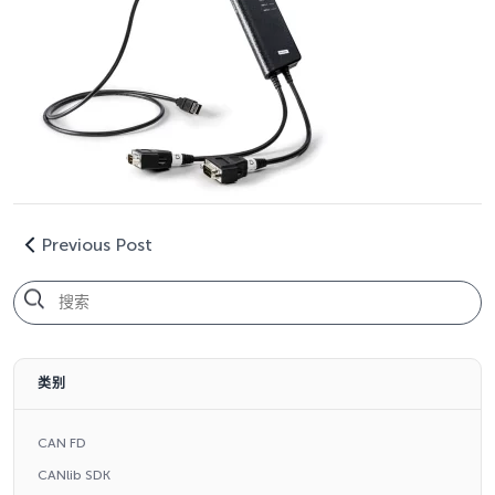
Previous Post
类别
CAN FD
CANlib SDK