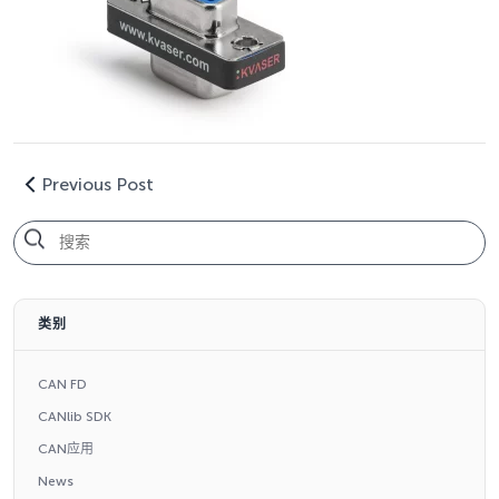
Previous Post
类别
CAN FD
CANlib SDK
CAN应用
News