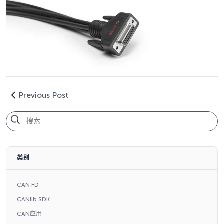
Previous Post
类别
CAN FD
CANlib SDK
CAN应用