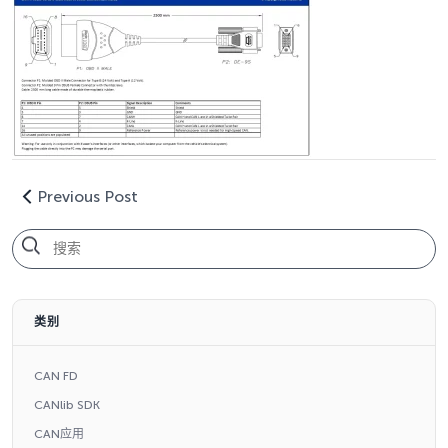
Previous Post
类别
CAN FD
CANlib SDK
CAN应用