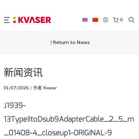
0
Return to News
新闻资讯
01/07/2026
作者 Kvaser
J1939-
13TypeIItoDsub9AdapterCable_2_5_m
_01408-4_closeup1-ORIGINAL-9