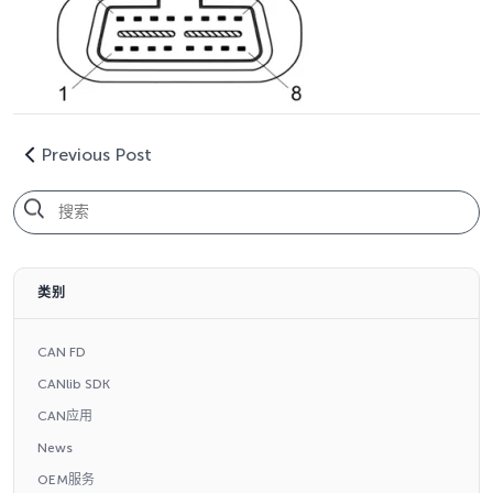
Previous Post
类别
CAN FD
CANlib SDK
CAN应用
News
OEM服务