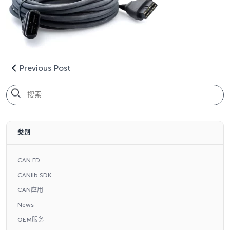
Previous Post
类别
CAN FD
CANlib SDK
CAN应用
News
OEM服务