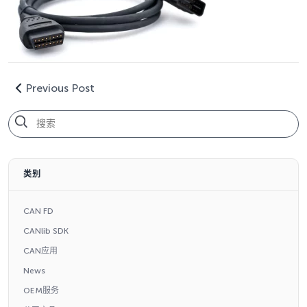
Previous Post
类别
CAN FD
CANlib SDK
CAN应用
News
OEM服务