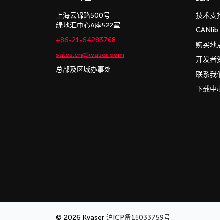
上海云锦路500号
技术支
绿地汇中心A座522室
CANli
+86-21-64283768
购买地
sales.cn@kvaser.com
开发者
总部及区域办事处
联系我
下载中
© 2026 Kvaser
沪ICP备15033759号