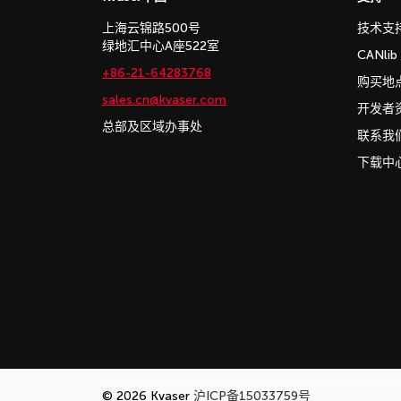
上海云锦路500号
技术支
绿地汇中心A座522室
CANli
+86-21-64283768
购买地
sales.cn@kvaser.com
开发者
总部及区域办事处
联系我
下载中
© 2026 Kvaser
沪ICP备15033759号